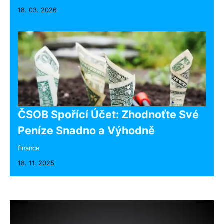
18. 03. 2026
ČSOB Spořící Účet: Zhodnoťte Své
Peníze Snadno a Výhodně
finance
18. 11. 2025