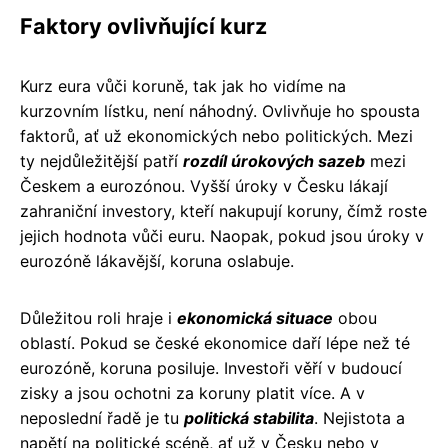
Faktory ovlivňující kurz
Kurz eura vůči koruně, tak jak ho vidíme na
kurzovním lístku, není náhodný. Ovlivňuje ho spousta
faktorů, ať už ekonomických nebo politických. Mezi
ty nejdůležitější patří
rozdíl úrokových sazeb
mezi
Českem a eurozónou. Vyšší úroky v Česku lákají
zahraniční investory, kteří nakupují koruny, čímž roste
jejich hodnota vůči euru. Naopak, pokud jsou úroky v
eurozóně lákavější, koruna oslabuje.
Důležitou roli hraje i
ekonomická situace
obou
oblastí. Pokud se české ekonomice daří lépe než té
eurozóně, koruna posiluje. Investoři věří v budoucí
zisky a jsou ochotni za koruny platit více. A v
neposlední řadě je tu
politická stabilita
. Nejistota a
napětí na politické scéně, ať už v Česku nebo v