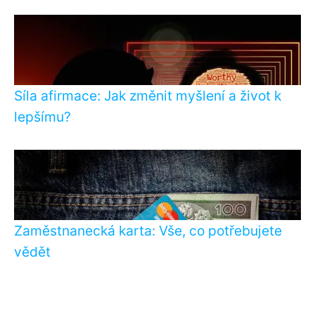
Síla afirmace: Jak změnit myšlení a život k
lepšímu?
Zaměstnanecká karta: Vše, co potřebujete
vědět