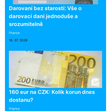
Darovaní bez starostí: Vše o
darovací dani jednoduše a
srozumitelně
finance
16. 07. 2026
160 eur na CZK: Kolik korun dnes
dostanu?
finance