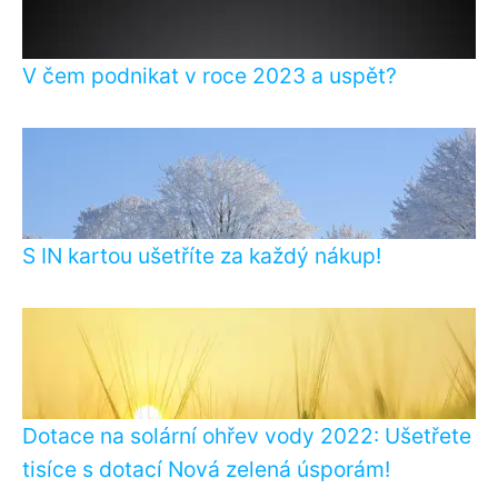
V čem podnikat v roce 2023 a uspět?
S IN kartou ušetříte za každý nákup!
Dotace na solární ohřev vody 2022: Ušetřete
tisíce s dotací Nová zelená úsporám!