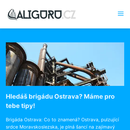
Hledáš brigádu Ostrava? Máme pro
tebe tipy!
Brigáda Ostrava: Co to znamená? Ostrava, pulzující
srdce Moravskoslezska, je plná šancí na zajímavý