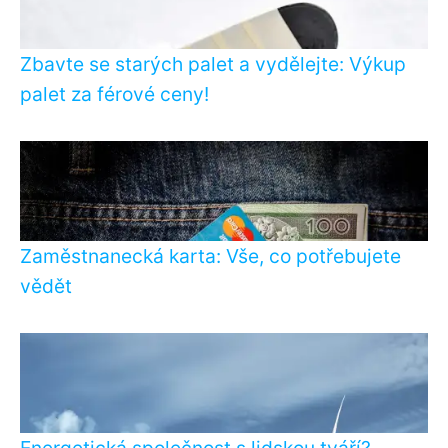
Zbavte se starých palet a vydělejte: Výkup
palet za férové ceny!
Zaměstnanecká karta: Vše, co potřebujete
vědět