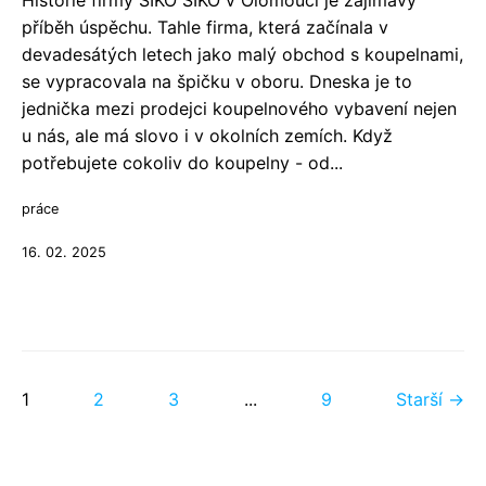
Historie firmy SIKO SIKO v Olomouci je zajímavý
příběh úspěchu. Tahle firma, která začínala v
devadesátých letech jako malý obchod s koupelnami,
se vypracovala na špičku v oboru. Dneska je to
jednička mezi prodejci koupelnového vybavení nejen
u nás, ale má slovo i v okolních zemích. Když
potřebujete cokoliv do koupelny - od...
práce
16. 02. 2025
1
2
3
...
9
Starší →