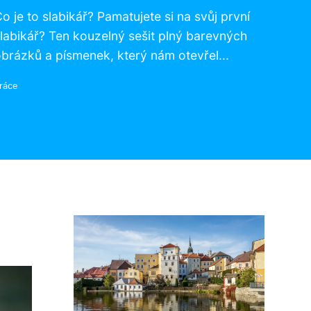
o je to slabikář? Pamatujete si na svůj první
labikář? Ten kouzelný sešit plný barevných
brázků a písmenek, který nám otevřel...
ráce