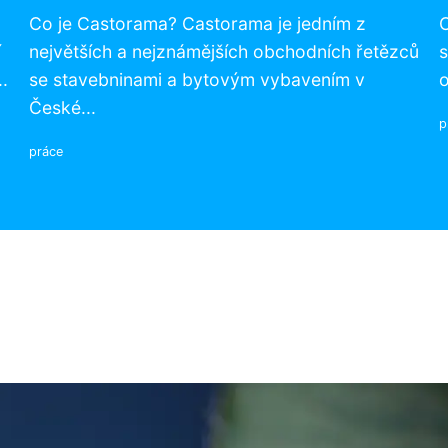
Co je Castorama? Castorama je jedním z
C
í
největších a nejznámějších obchodních řetězců
s
.
se stavebninami a bytovým vybavením v
o
České...
p
práce