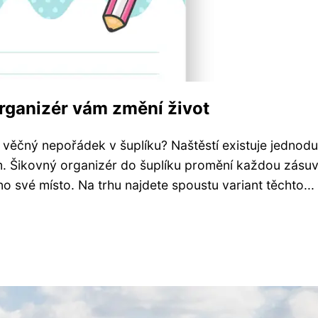
organizér vám změní život
n věčný nepořádek v šuplíku? Naštěstí existuje jednod
m. Šikovný organizér do šuplíku promění každou zásu
 své místo. Na trhu najdete spoustu variant těchto...