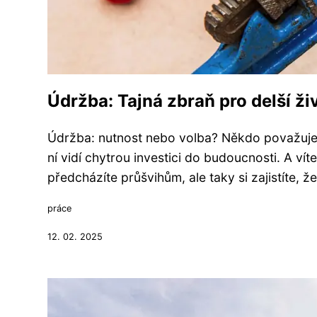
Údržba: Tajná zbraň pro delší ži
Údržba: nutnost nebo volba? Někdo považuje ú
ní vidí chytrou investici do budoucnosti. A vít
předcházíte průšvihům, ale taky si zajistíte, ž
práce
12. 02. 2025