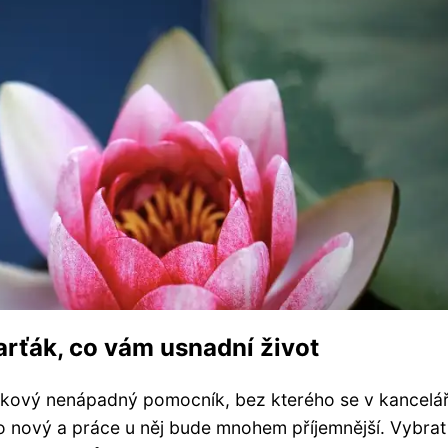
arťák, co vám usnadní život
 takový nenápadný pomocník, bez kterého se v kancelář
o nový a práce u něj bude mnohem příjemnější. Vybrat 