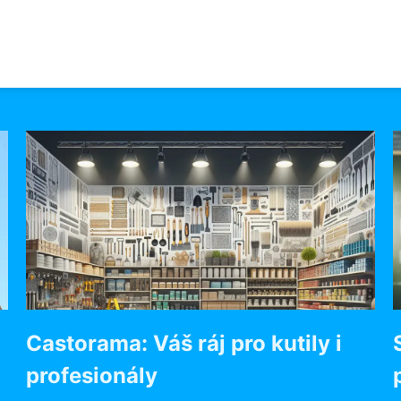
Castorama: Váš ráj pro kutily i
profesionály