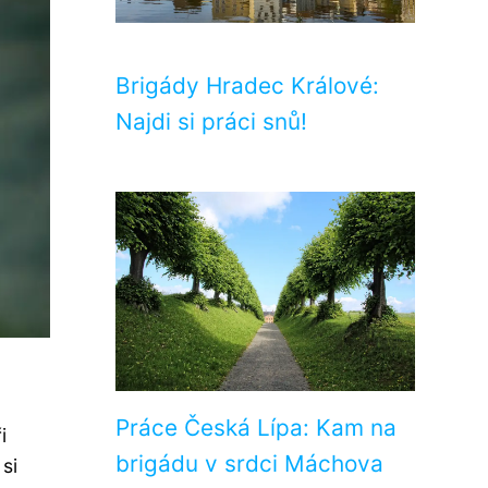
Brigády Hradec Králové:
Najdi si práci snů!
Práce Česká Lípa: Kam na
i
brigádu v srdci Máchova
si