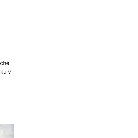
uché
vku v