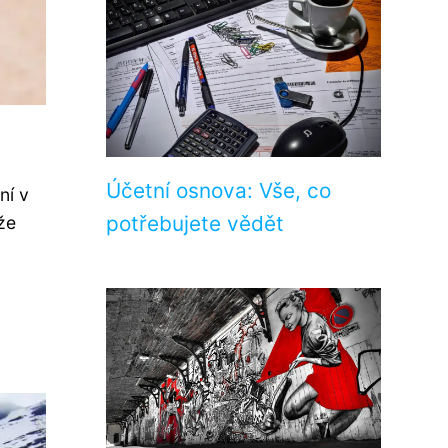
Účetní osnova: Vše, co
ní v
potřebujete vědět
 že