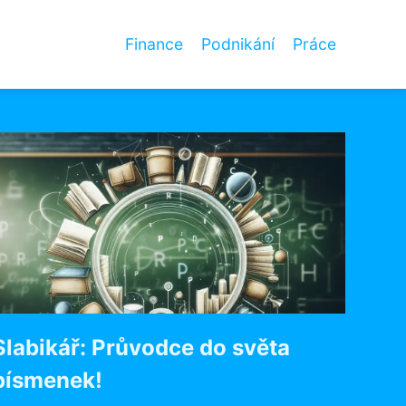
Finance
Podnikání
Práce
Slabikář: Průvodce do světa
písmenek!