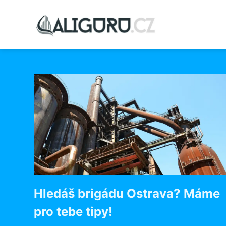
Hledáš brigádu Ostrava? Máme
pro tebe tipy!