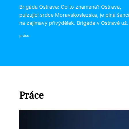
Brigáda Ostrava: Co to znamená? Ostrava,
pulzující srdce Moravskoslezska, je plná šanc
na zajímavý přivýdělek. Brigáda v Ostravě už..
práce
Práce