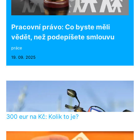
Pracovní právo: Co byste měli
vědět, než podepíšete smlouvu
práce
19. 09. 2025
300 eur na Kč: Kolik to je?