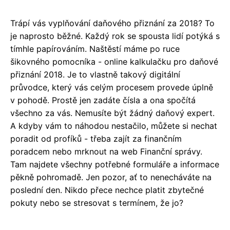
Trápí vás vyplňování daňového přiznání za 2018? To
je naprosto běžné. Každý rok se spousta lidí potýká s
tímhle papírováním. Naštěstí máme po ruce
šikovného pomocníka - online kalkulačku pro daňové
přiznání 2018. Je to vlastně takový digitální
průvodce, který vás celým procesem provede úplně
v pohodě. Prostě jen zadáte čísla a ona spočítá
všechno za vás. Nemusíte být žádný daňový expert.
A kdyby vám to náhodou nestačilo, můžete si nechat
poradit od profíků - třeba zajít za finančním
poradcem nebo mrknout na web Finanční správy.
Tam najdete všechny potřebné formuláře a informace
pěkně pohromadě. Jen pozor, ať to nenecháváte na
poslední den. Nikdo přece nechce platit zbytečné
pokuty nebo se stresovat s termínem, že jo?