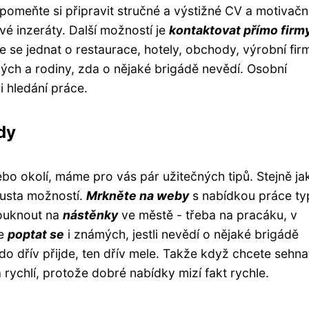
pomeňte si připravit stručné a výstižné CV a motivačn
vé inzeráty. Další možností je
kontaktovat přímo firm
e se jednat o restaurace, hotely, obchody, výrobní fir
mých a rodiny, zda o nějaké brigádě nevědí. Osobní
hledání práce.
dy
bo okolí, máme pro vás pár užitečných tipů. Stejně ja
ousta možností.
Mrkněte na weby
s nabídkou práce ty
kouknout na
nástěnky
ve městě - třeba na pracáku, v
te
poptat se
i známých, jestli nevědí o nějaké brigádě
do dřív přijde, ten dřív mele. Takže když chcete sehna
 rychlí, protože dobré nabídky mizí fakt rychle.