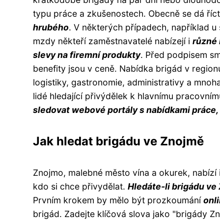
typu práce a zkušenostech. Obecně se dá říc
hrubého
. V některých případech, například u
mzdy někteří zaměstnavatelé nabízejí i
různé 
slevy na firemní produkty
. Před podpisem sml
benefity jsou v ceně. Nabídka brigád v region
logistiky, gastronomie, administrativy a mnoha 
lidé hledající přivýdělek k hlavnímu pracovn
sledovat webové portály s nabídkami práce, 
Jak hledat brigádu ve Znojmě
Znojmo, malebné město vína a okurek, nabízí i
kdo si chce přivydělat.
Hledáte-li brigádu v
Prvním krokem by mělo být prozkoumání
onl
brigád. Zadejte klíčová slova jako "brigády 