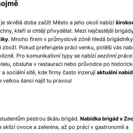
nojmě
je skvělá doba začít! Město a jeho okolí nabízí
široko
ny, kteří si chtějí přivydělat. Mezi nejčastější brigád
tiky
. Mnoho firem v průmyslové zóně hledá brigádníky
 zboží. Pokud preferujete práci venku, potěší vás nab
klizně. Pro komunikativní typy se nabízí
sezónní práce
otelu, obsluha v restauraci nebo průvodce po historic
a sociální sítě, kde firmy často inzerují
aktuální nabí
 velkou šanci najít tu pravou!
 studentům pestrou škálu brigád.
Nabídka brigád v Zn
 sklízí ovoce a zelenina, až po práci v gastronomii a