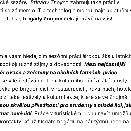
tické sezóny.
Brigády Znojmo
zahrnují také práci v
i se zájmem o IT a technologie mohou najít uplatnění 
zeptat se,
brigády Znojmo
čekají právě na vás!
 a všem hledajícím sezónní práci širokou škálu letníc
uspokojí různé zájmy a dovednosti.
Mezi nejčastější
běr ovoce a zeleniny na okolních farmách, práce
e v létě stává centrem kulturního dění a láká turisty
ávka po brigádnících v restauracích, kavárnách, hotel
zí také festivaly a kulturní akce, které se ve Znojmě
ou skvělou příležitostí pro studenty a mladé lidi, jak
nat nové lidi.
Práce v turistickém ruchu navíc umožňu
 kontakty. Ať už hledáte brigádu na pár týdnů nebo na 