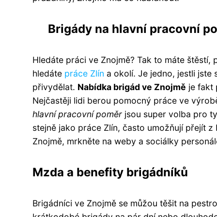
Brigády na hlavní pracovní p
Hledáte práci ve Znojmě? Tak to máte štěstí,
hledáte
práce Zlín
a okolí. Je jedno, jestli js
přivydělat.
Nabídka brigád ve Znojmě
je fakt
Nejčastěji lidi berou pomocný práce ve výrobě
hlavní pracovní poměr
jsou super volba pro ty
stejně jako práce Zlín, často umožňují přejít 
Znojmě, mrkněte na weby a sociálky personále
Mzda a benefity brigádníků
Brigádníci ve Znojmě se můžou těšit na pestr
krátkodobé brigády na pár dní nebo dlouhodobě