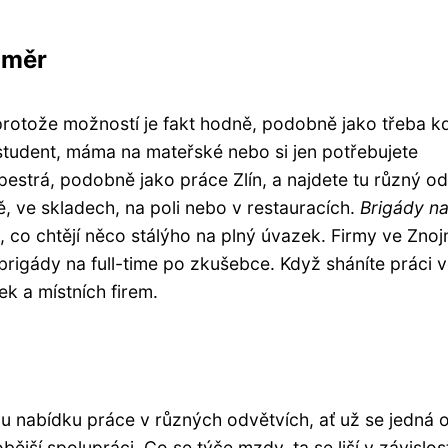
oměr
 protože možností je fakt hodně, podobně jako třeba k
te student, máma na mateřské nebo si jen potřebujete
 pestrá, podobně jako práce Zlín, a najdete tu různý od
, ve skladech, na poli nebo v restauracích.
Brigády n
, co chtějí něco stálýho na plný úvazek. Firmy ve Znoj
z brigády na full-time po zkušebce. Když sháníte práci 
k a místních firem.
ou nabídku práce v různých odvětvích, ať už se jedná 
jší spolupráci. Co se týče mzdy, ta se liší v závislost