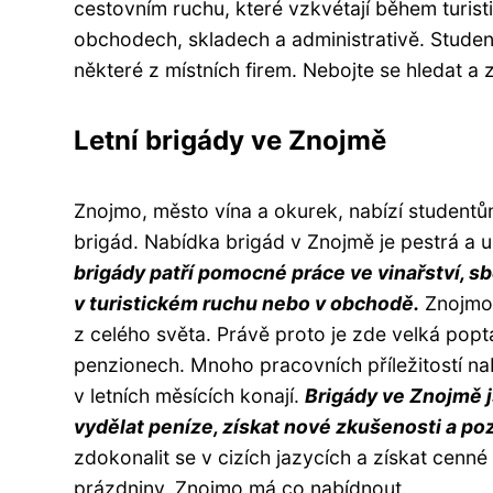
cestovním ruchu, které vzkvétají během turis
obchodech, skladech a administrativě. Student
některé z místních firem. Nebojte se hledat a 
Letní brigády ve Znojmě
Znojmo, město vína a okurek, nabízí studentům
brigád. Nabídka brigád v Znojmě je pestrá a 
brigády patří pomocné práce ve vinařství, s
v turistickém ruchu nebo v obchodě.
Znojmo s
z celého světa. Právě proto je zde velká popt
penzionech. Mnoho pracovních příležitostí nabí
v letních měsících konají.
Brigády ve Znojmě js
vydělat peníze, získat nové zkušenosti a poz
zdokonalit se v cizích jazycích a získat cenné
prázdniny, Znojmo má co nabídnout.