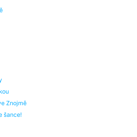
ě
y
dkou
 ve Znojmě
e šance!