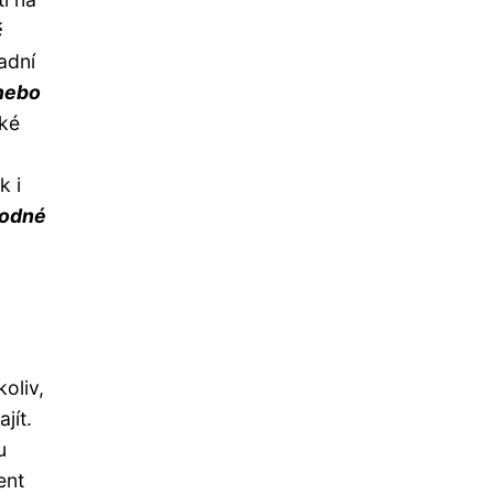
č
adní
 nebo
aké
k i
hodné
oliv,
jít.
u
ent