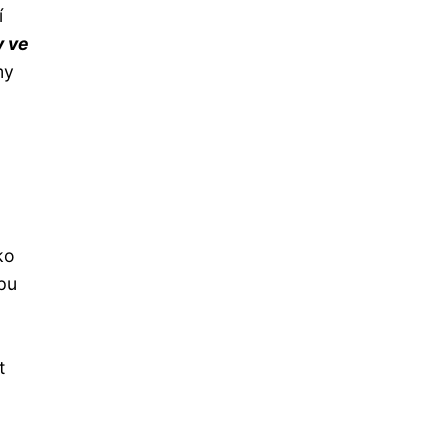
í
y ve
my
ko
pu
t