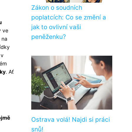
Zákon o soudních
poplatcích: Co se změní a
u
jak to ovlivní vaši
y ve
peněženku?
 na
ídky
v
kém
dky
. Ať
ojmě
Ostrava volá! Najdi si práci
snů!