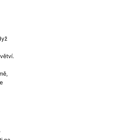
dyž
větví.
a
mě,
ve
o
i na