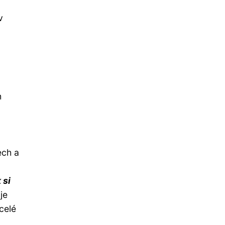
v
h
ech a
 si
je
celé