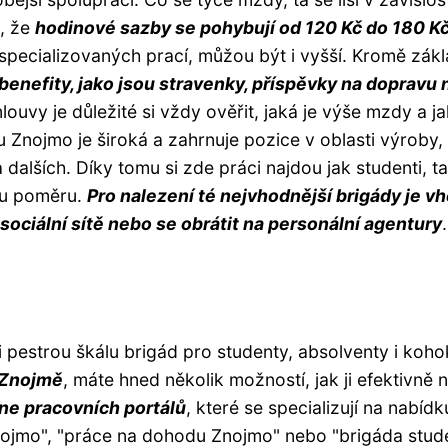
t, že
hodinové sazby se pohybují od 120 Kč do 180 K
 specializovaných prací, můžou být i vyšší. Kromě zákl
benefity, jako jsou stravenky, příspěvky na dopravu
ouvy je důležité si vždy ověřit, jaká je výše mzdy a j
u Znojmo je široká a zahrnuje pozice v oblasti výroby,
dalších. Díky tomu si zde práci najdou jak studenti, ta
ímu poměru.
Pro nalezení té nejvhodnější brigády je v
sociální sítě nebo se obrátit na personální agentury
.
 pestrou škálu brigád pro studenty, absolventy i kohok
e Znojmě
, máte hned několik možností, jak ji efektivně na
ine pracovních portálů
, které se specializují na nabídk
Znojmo", "práce na dohodu Znojmo" nebo "brigáda stud