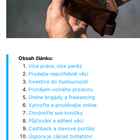
Obsah článku:
Více práce, více peněz
Prodejte nepotřebné věci
Investice do budoucnosti
Pronájem volného prostoru
Online brigády a freelancing
Vytvořte a prodávejte online
Zhodnoťte své koníčky
Půjčování a sdílení věcí
Cashback a slevové portály
Úspora je základ bohatství