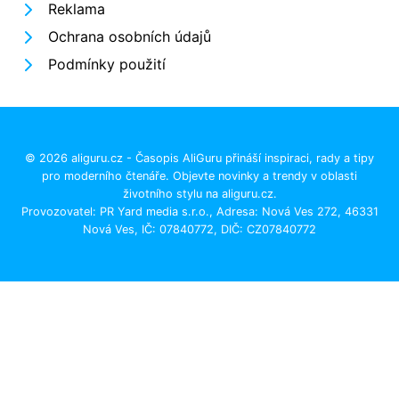
Reklama
Ochrana osobních údajů
Podmínky použití
© 2026 aliguru.cz - Časopis AliGuru přináší inspiraci, rady a tipy
pro moderního čtenáře. Objevte novinky a trendy v oblasti
životního stylu na aliguru.cz.
Provozovatel: PR Yard media s.r.o., Adresa: Nová Ves 272, 46331
Nová Ves, IČ: 07840772, DIČ: CZ07840772