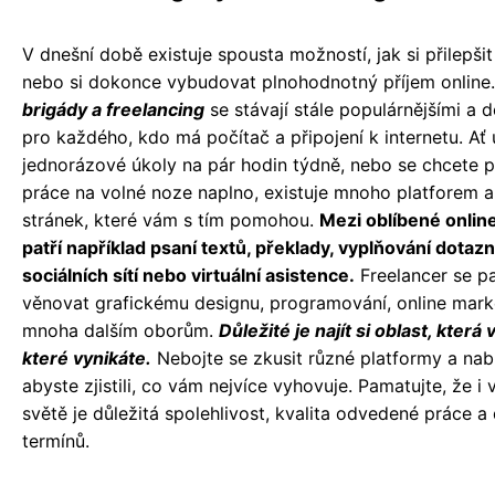
V dnešní době existuje spousta možností, jak si přilepšit
nebo si dokonce vybudovat plnohodnotný příjem online
brigády a freelancing
se stávají stále populárnějšími a 
pro každého, kdo má počítač a připojení k internetu. Ať 
jednorázové úkoly na pár hodin týdně, nebo se chcete p
práce na volné noze naplno, existuje mnoho platforem
stránek, které vám s tím pomohou.
Mezi oblíbené onlin
patří například psaní textů, překlady, vyplňování dotazn
sociálních sítí nebo virtuální asistence.
Freelancer se p
věnovat grafickému designu, programování, online mark
mnoha dalším oborům.
Důležité je najít si oblast, která 
které vynikáte.
Nebojte se zkusit různé platformy a nab
abyste zjistili, co vám nejvíce vyhovuje. Pamatujte, že i 
světě je důležitá spolehlivost, kvalita odvedené práce a
termínů.