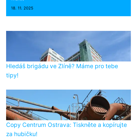
18. 11. 2025
Hledáš brigádu ve Zlíně? Máme pro tebe
tipy!
Copy Centrum Ostrava: Tiskněte a kopírujte
za hubičku!