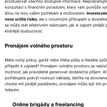
prostudovat všechny dostupné informace. Nepodceňujte
konzultaci s finančním poradcem, který vám pomůže vybr
šitou na míru vašim potřebám a možnostem.
Investován
nese určitá rizika
, ale s rozumným přístupem a dostatk
se může stát
efektivním nástrojem
, jak si zajistit plnějš
klidnější budoucnost.
Pronájem volného prostoru
Máte volný pokoj, garáž nebo třeba půdu a hledáte způs
přilepšit k výplatě
? Pronájem volného prostoru se nabízí
možnost, jak
pravidelně generovat dodatečný příjem
. A
potřebujete pokrýt rostoucí náklady, šetříte na dovolen
chcete mít
plnější peněženku
, pronájem může být tím p
řešením.
Online brigády a freelancing