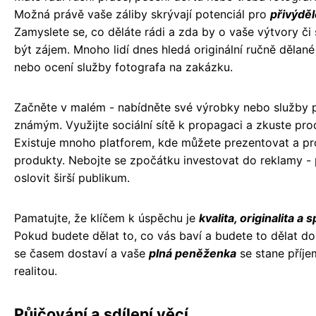
Možná právě vaše záliby skrývají potenciál pro
přivýdě
Zamyslete se, co děláte rádi a zda by o vaše výtvory či
být zájem. Mnoho lidí dnes hledá originální ručně dělan
nebo ocení služby fotografa na zakázku.
Začněte v malém - nabídněte své výrobky nebo služby 
známým. Využijte sociální sítě k propagaci a zkuste pro
Existuje mnoho platforem, kde můžete prezentovat a p
produkty. Nebojte se zpočátku investovat do reklamy 
oslovit širší publikum.
Pamatujte, že klíčem k úspěchu je
kvalita, originalita a 
Pokud budete dělat to, co vás baví a budete to dělat do
se časem dostaví a vaše
plná peněženka
se stane příj
realitou.
Půjčování a sdílení věcí