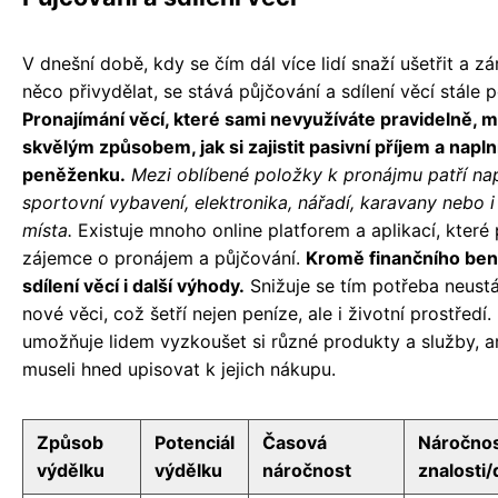
V dnešní době, kdy se čím dál více lidí snaží ušetřit a zá
něco přivydělat, se stává půjčování a sdílení věcí stále p
Pronajímání věcí, které sami nevyužíváte pravidelně, 
skvělým způsobem, jak si zajistit pasivní příjem a napln
peněženku.
Mezi oblíbené položky k pronájmu patří nap
sportovní vybavení, elektronika, nářadí, karavany nebo 
místa.
Existuje mnoho online platforem a aplikací, které 
zájemce o pronájem a půjčování.
Kromě finančního bene
sdílení věcí i další výhody.
Snižuje se tím potřeba neust
nové věci, což šetří nejen peníze, ale i životní prostředí.
umožňuje lidem vyzkoušet si různé produkty a služby, a
museli hned upisovat k jejich nákupu.
Způsob
Potenciál
Časová
Náročnos
výdělku
výdělku
náročnost
znalosti