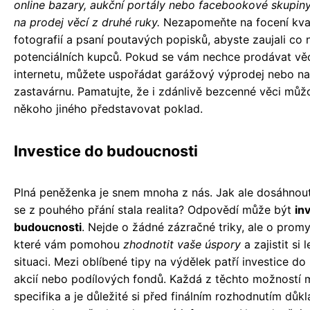
online bazary, aukční portály nebo facebookové skupi
na prodej věcí z druhé ruky.
Nezapomeňte na focení kval
fotografií a psaní poutavých popisků, abyste zaujali co 
potenciálních kupců. Pokud se vám nechce prodávat vě
internetu, můžete uspořádat garážový výprodej nebo nav
zastavárnu. Pamatujte, že i zdánlivě bezcenné věci můž
někoho jiného představovat poklad.
Investice do budoucnosti
Plná peněženka je snem mnoha z nás. Jak ale dosáhnout
se z pouhého přání stala realita? Odpovědí může být
in
budoucnosti
. Nejde o žádné zázračné triky, ale o promy
které vám pomohou
zhodnotit vaše úspory
a zajistit si 
situaci. Mezi oblíbené tipy na výdělek patří investice do
akcií nebo podílových fondů. Každá z těchto možností 
specifika a je důležité si před finálním rozhodnutím důk