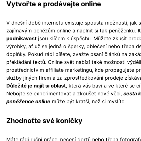
Vytvořte a prodávejte online
V dnešní době internetu existuje spousta možností, jak si 
zajímavým penězům online a naplnit si tak peněženku.
K
podnikavost
jsou klíčem k úspěchu. Můžete zkusit prodá
výrobky, ať už se jedná o šperky, oblečení nebo třeba d
doplňky. Pokud rádi píšete, zvažte psaní článků na zak
překládání textů. Online svět nabízí také možnosti výděl
prostřednictvím affiliate marketingu, kde propagujete p
služby jiných firem a za zprostředkování prodeje získává
Důležité je najít si oblast
, která vás baví a ve které se cítí
Nebojte se experimentovat a zkoušet nové věci,
cesta k
peněžence online
může být kratší, než si myslíte.
Zhodnoťte své koníčky
Máte rádi ruční práce, pečení dortů nebo třeba fotograf