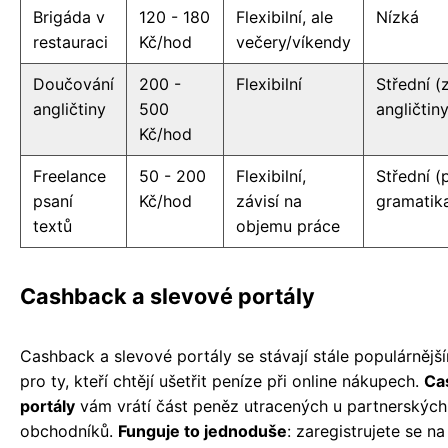
Brigáda v
120 - 180
Flexibilní, ale
Nízká
restauraci
Kč/hod
večery/víkendy
Doučování
200 -
Flexibilní
Střední (
angličtiny
500
angličtiny
Kč/hod
Freelance
50 - 200
Flexibilní,
Střední (
psaní
Kč/hod
závisí na
gramatik
textů
objemu práce
Cashback a slevové portály
Cashback a slevové portály se stávají stále populárnější
pro ty, kteří chtějí ušetřit peníze při online nákupech.
Ca
portály
vám vrátí část peněz utracených u partnerských
obchodníků.
Funguje to jednoduše
: zaregistrujete se na