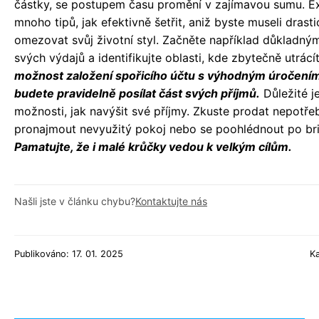
částky, se postupem času promění v zajímavou sumu. Ex
mnoho tipů, jak efektivně šetřit, aniž byste museli drast
omezovat svůj životní styl. Začněte například důkladný
svých výdajů a identifikujte oblasti, kde zbytečně utrácí
možnost založení spořicího účtu s výhodným úročení
budete pravidelně posílat část svých příjmů.
Důležité j
možnosti, jak navýšit své příjmy. Zkuste prodat nepotře
pronajmout nevyužitý pokoj nebo se poohlédnout po br
Pamatujte, že i malé krůčky vedou k velkým cílům.
Našli jste v článku chybu?
Kontaktujte nás
Publikováno: 17. 01. 2025
K