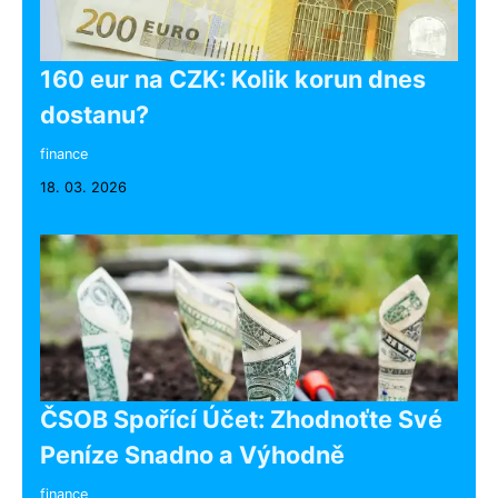
160 eur na CZK: Kolik korun dnes
dostanu?
finance
18. 03. 2026
ČSOB Spořící Účet: Zhodnoťte Své
Peníze Snadno a Výhodně
finance