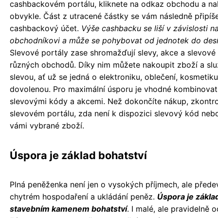
cashbackovém portálu, kliknete na odkaz obchodu a na
obvykle. Část z utracené částky se vám následně připíš
cashbackový účet.
Výše cashbacku se liší v závislosti n
obchodníkovi a může se pohybovat od jednotek do desí
Slevové portály zase shromažďují slevy, akce a slevové
různých obchodů. Díky nim můžete nakoupit zboží a slu
slevou, ať už se jedná o elektroniku, oblečení, kosmetik
dovolenou. Pro maximální úsporu je vhodné kombinovat
slevovými kódy a akcemi. Než dokončíte nákup, zkontrol
slevovém portálu, zda není k dispozici slevový kód neb
vámi vybrané zboží.
Úspora je základ bohatství
Plná peněženka není jen o vysokých příjmech, ale přede
chytrém hospodaření a ukládání peněz.
Úspora je zákla
stavebním kamenem bohatství
. I malé, ale pravidelně 