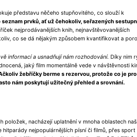
kuje představu něčeho stupňovitého, co slouží k
 seznam prvků, ať už čehokoliv, seřazených sestup
říček nejprodávanějších knih, nejnavštěvovanějších
oliv, co se dá nějakým způsobem kvantifikovat a poro
avě informací a usnadňují nám rozhodování.
Díky nim r
hodnocená, jaký film momentálně vede v návštěvnosti ki
Ačkoliv žebříčky berme s rezervou, protože co je pro
asto nám poskytují užitečný přehled a srovnání.
h položek, nacházejí uplatnění v mnoha oblastech na
hitparády nejpopulárnějších písní či filmů, přes sport 