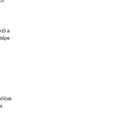
ch
ktů a
jlépe
bříček
í.