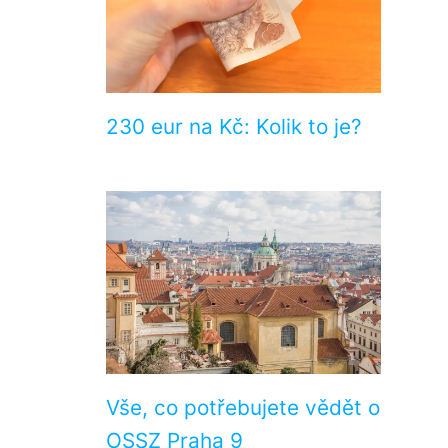
230 eur na Kč: Kolik to je?
Vše, co potřebujete vědět o
OSSZ Praha 9