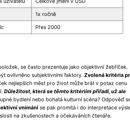
 uživatelů
Celkové jmění v USD
1x ročně
íc
Přes 2000
ložek, se často prezentuje jako objektivní žebříček.
ýt ovlivněno subjektivními faktory.
Zvolená kritéria p
říček nejlepších měst pro život může brát v potaz cenu
í.
Důležitost, která se těmto kritériím přiřadí, už ale
stupné bydlení nebo bohatá kulturní scéna? Odpověď s
ektivní vnímání
se pak promítá i do interpretace výsl
slosti na zkušenostech a očekáváních čtenáře.