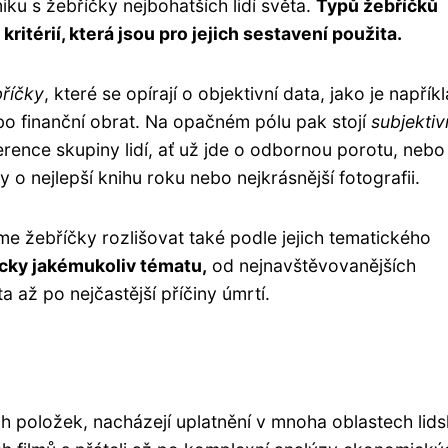
ku s žebříčky nejbohatších lidí světa.
Typů žebříčků
ritérií, která jsou pro jejich sestavení použita.
bříčky
, které se opírají o objektivní data, jako je napřík
o finanční obrat. Na opačném pólu pak stojí
subjektiv
erence skupiny lidí, ať už jde o odbornou porotu, nebo
o nejlepší knihu roku nebo nejkrásnější fotografii.
me žebříčky rozlišovat také podle jejich tematického
ticky jakémukoliv tématu,
od nejnavštěvovanějších
a až po nejčastější příčiny úmrtí.
 položek, nacházejí uplatnění v mnoha oblastech lid