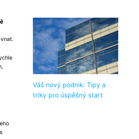
ně
vnat.
ychle
n,
Váš nový podnik: Tipy a
triky pro úspěšný start
šeho
s