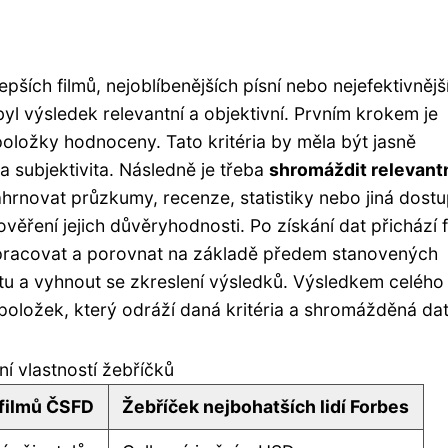
pších filmů, nejoblíbenějších písní nebo nejefektivnějš
byl výsledek relevantní a objektivní. Prvním krokem je
položky hodnoceny. Tato kritéria by měla být jasně
a subjektivita. Následně je třeba
shromáždit relevant
zahrnovat průzkumy, recenze, statistiky nebo jiná dost
 ověření jejich důvěryhodnosti. Po získání dat přichází 
zpracovat a porovnat na základě předem stanovených
tivitu a vyhnout se zkreslení výsledků. Výsledkem celého
oložek, který odráží daná kritéria a shromážděná dat
í vlastností žebříčků
 filmů ČSFD
Žebříček nejbohatších lidí Forbes