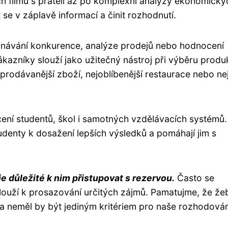
h filmů s přáteli až po komplexní analýzy ekonomický
se v záplavě informací a činit rozhodnutí.
vnávání konkurence, analýze prodejů nebo hodnocení
kazníky slouží jako užitečný nástroj při výběru produ
jprodávanější zboží, nejoblíbenější restaurace nebo ne
ení studentů, škol i samotných vzdělávacích systémů.
tudenty k dosažení lepších výsledků a pomáhají jim s
e důležité k nim přistupovat s rezervou.
Často se
slouží k prosazování určitých zájmů. Pamatujme, že že
a neměl by být jediným kritériem pro naše rozhodován