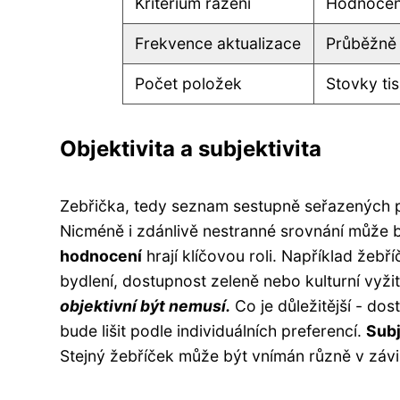
Kritérium řazení
Hodnocení
Frekvence aktualizace
Průběžně
Počet položek
Stovky tis
Objektivita a subjektivita
Zebřička, tedy seznam sestupně seřazených po
Nicméně i zdánlivě nestranné srovnání může b
hodnocení
hrají klíčovou roli. Například žeb
bydlení, dostupnost zeleně nebo kulturní vyžit
objektivní být nemusí.
Co je důležitější - do
bude lišit podle individuálních preferencí.
Subj
Stejný žebříček může být vnímán různě v závi