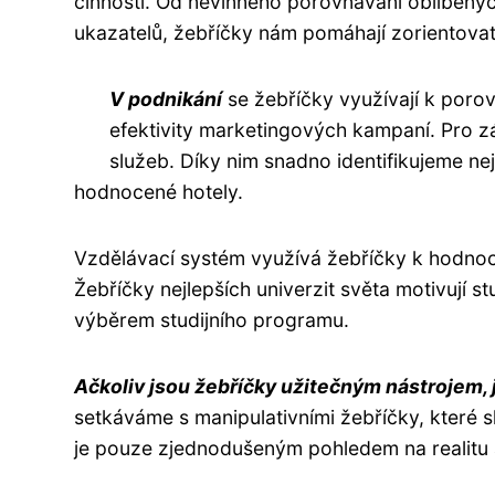
činnosti. Od nevinného porovnávání oblíbenýc
ukazatelů, žebříčky nám pomáhají zorientovat 
V podnikání
se žebříčky využívají k poro
efektivity marketingových kampaní. Pro zá
služeb. Díky nim snadno identifikujeme ne
hodnocené hotely.
Vzdělávací systém využívá žebříčky k hodnoc
Žebříčky nejlepších univerzit světa motivují s
výběrem studijního programu.
Ačkoliv jsou žebříčky užitečným nástrojem, j
setkáváme s manipulativními žebříčky, které 
je pouze zjednodušeným pohledem na realitu 