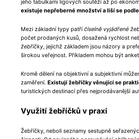
jeho tabulkami ligových soutěží až po ekonomi
existuje nepřeberné množství a liší se podle k
Mezi základní typy patří
číselně vyjádřené že
počet prodaných kusů, dosažená rychlost neb
žebříčky
, jejichž základem jsou názory a pref
širokou veřejnost. Příkladem mohou být ankety 
Kromě dělení na objektivní a subjektivní může
zaměření.
Existují žebříčky věnující se prak
turistických destinací přes nejprodávanější aut
Využití žebříčků v praxi
Žebříčky, neboli seznamy sestupně seřazených