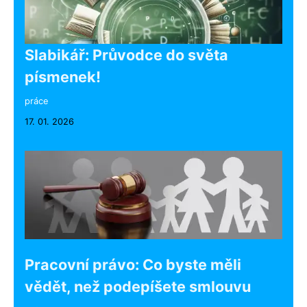
Slabikář: Průvodce do světa
písmenek!
práce
17. 01. 2026
Pracovní právo: Co byste měli
vědět, než podepíšete smlouvu