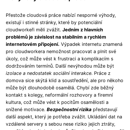
Přestože cloudová práce nabízí nesporné výhody,
existují i stinné stránky, které by potenciální
cloudworkeři měli zvážit.
Jedním z hlavních
problémů je závislost na stabilním a rychlém
internetovém připojení.
Výpadek internetu znamená
pro cloudworkera nemožnost pracovat a plnit své
úkoly, což může vést k frustraci a komplikacím s
dodržováním termínů. Další nevýhodou může být
izolace a nedostatek sociální interakce.
Práce z
domova sice skýtá klid a soustředění, ale pro někoho
může být dlouhodobě osamělá. Chybí zde běžný
kontakt s kolegy, neformální rozhovory a firemní
kultura, což může vést k pocitům osamělosti a
snížené motivace.
Bezpečnostní rizika
představují
další aspekt, který je potřeba zvážit. Ukládání dat na
vzdálené servery s sebou nese riziko jejich ztráty,