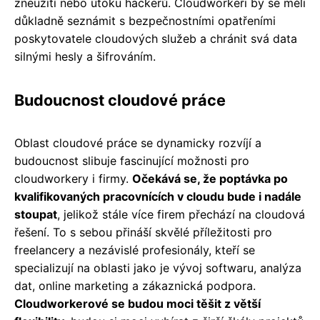
zneužití nebo útoku hackerů. Cloudworkeři by se měli
důkladně seznámit s bezpečnostními opatřeními
poskytovatele cloudových služeb a chránit svá data
silnými hesly a šifrováním.
Budoucnost cloudové práce
Oblast cloudové práce se dynamicky rozvíjí a
budoucnost slibuje fascinující možnosti pro
cloudworkery i firmy.
Očekává se, že poptávka po
kvalifikovaných pracovnících v cloudu bude i nadále
stoupat
, jelikož stále více firem přechází na cloudová
řešení. To s sebou přináší skvělé příležitosti pro
freelancery a nezávislé profesionály, kteří se
specializují na oblasti jako je vývoj softwaru, analýza
dat, online marketing a zákaznická podpora.
Cloudworkerové se budou moci těšit z větší