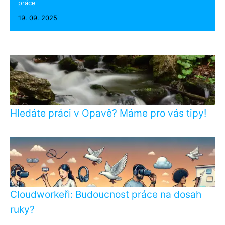
práce
19. 09. 2025
Hledáte práci v Opavě? Máme pro vás tipy!
Cloudworkeři: Budoucnost práce na dosah
ruky?