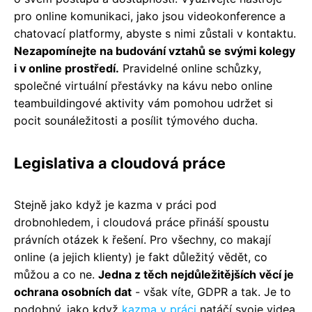
pro online komunikaci, jako jsou videokonference a
chatovací platformy, abyste s nimi zůstali v kontaktu.
Nezapomínejte na budování vztahů se svými kolegy
i v online prostředí.
Pravidelné online schůzky,
společné virtuální přestávky na kávu nebo online
teambuildingové aktivity vám pomohou udržet si
pocit sounáležitosti a posílit týmového ducha.
Legislativa a cloudová práce
Stejně jako když je kazma v práci pod
drobnohledem, i cloudová práce přináší spoustu
právních otázek k řešení. Pro všechny, co makají
online (a jejich klienty) je fakt důležitý vědět, co
můžou a co ne.
Jedna z těch nejdůležitějších věcí je
ochrana osobních dat
- však víte, GDPR a tak. Je to
podobný, jako když
kazma v práci
natáčí svoje videa,