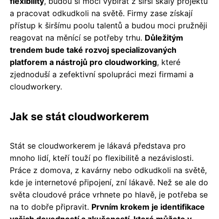
flexibility
, budou si moci vybírat z širší škály projektů
a pracovat odkudkoli na světě. Firmy zase získají
přístup k širšímu poolu talentů a budou moci pružněji
reagovat na měnící se potřeby trhu.
Důležitým
trendem bude také rozvoj specializovaných
platforem a nástrojů pro cloudworking
, které
zjednoduší a zefektivní spolupráci mezi firmami a
cloudworkery.
Jak se stát cloudworkerem
Stát se cloudworkerem je lákavá představa pro
mnoho lidí, kteří touží po flexibilitě a nezávislosti.
Práce z domova, z kavárny nebo odkudkoli na světě,
kde je internetové připojení, zní lákavě. Než se ale do
světa cloudové práce vrhnete po hlavě, je potřeba se
na to dobře připravit.
Prvním krokem je identifikace