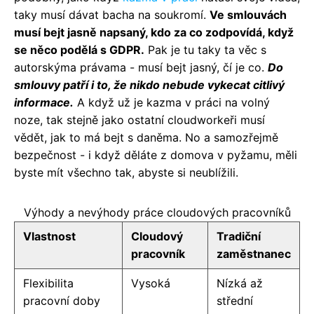
taky musí dávat bacha na soukromí.
Ve smlouvách
musí bejt jasně napsaný, kdo za co zodpovídá, když
se něco podělá s GDPR.
Pak je tu taky ta věc s
autorskýma právama - musí bejt jasný, čí je co.
Do
smlouvy patří i to, že nikdo nebude vykecat citlivý
informace.
A když už je kazma v práci na volný
noze, tak stejně jako ostatní cloudworkeři musí
vědět, jak to má bejt s daněma. No a samozřejmě
bezpečnost - i když děláte z domova v pyžamu, měli
byste mít všechno tak, abyste si neublížili.
Výhody a nevýhody práce cloudových pracovníků
Vlastnost
Cloudový
Tradiční
pracovník
zaměstnanec
Flexibilita
Vysoká
Nízká až
pracovní doby
střední