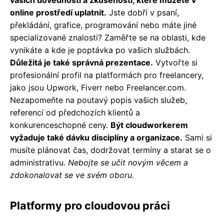
vašich dovedností a zkušeností, které můžete v
online prostředí uplatnit.
Jste dobří v psaní,
překládání, grafice, programování nebo máte jiné
specializované znalosti? Zaměřte se na oblasti, kde
vynikáte a kde je poptávka po vašich službách.
Důležitá je také správná prezentace.
Vytvořte si
profesionální profil na platformách pro freelancery,
jako jsou Upwork, Fiverr nebo Freelancer.com.
Nezapomeňte na poutavý popis vašich služeb,
referencí od předchozích klientů a
konkurenceschopné ceny.
Být cloudworkerem
vyžaduje také dávku disciplíny a organizace.
Sami si
musíte plánovat čas, dodržovat termíny a starat se o
administrativu.
Nebojte se učit novým věcem a
zdokonalovat se ve svém oboru.
Platformy pro cloudovou práci