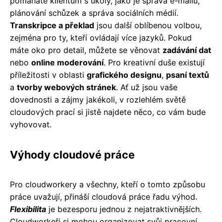
pomáháte klientům s úkoly, jako je správa e-mailů,
plánování schůzek a správa sociálních médií.
Transkripce a překlad
jsou další oblíbenou volbou,
zejména pro ty, kteří ovládají více jazyků. Pokud
máte oko pro detail, můžete se věnovat
zadávání dat
nebo
online moderování
. Pro kreativní duše existují
příležitosti v oblasti
grafického designu
,
psaní textů
a
tvorby webových stránek
. Ať už jsou vaše
dovednosti a zájmy jakékoli, v rozlehlém světě
cloudových prací si jistě najdete něco, co vám bude
vyhovovat.
Výhody cloudové práce
Pro cloudworkery a všechny, kteří o tomto způsobu
práce uvažují, přináší cloudová práce řadu výhod.
Flexibilita
je bezesporu jednou z nejatraktivnějších.
Cloudworkeři si mohou organizovat svůj pracovní