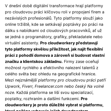
V dnešní době digitální transformace hrají platformy
pro cloudovou práci klíčovou roli v propojení firem a
nezávislých profesionálů. Tyto platformy slouží jako
online tržiště, kde se setkávají poptávky po práci na
dálku s nabídkami od cloudových pracovníků, ať už
se jedná o programátory, grafiky, překladatele nebo
virtuální asistenty.
Pro cloudworkery představují
tyto platformy skvělou příležitost, jak najít flexibilní
práci z pohodlí domova a zároveň si budovat vlastní
značku a klientskou základnu.
Firmy zase oceňují
možnost rychlého a efektivního nalezení talentů z
celého světa bez ohledu na geografické hranice.
Mezi nejznámější platformy pro cloudovou práci patří
Upwork, Fiverr, Freelancer.com nebo český Na volné
noze.
Každá platforma se liší svou specializací,
poplatky, rozhraním a dalšími funkcemi.
Pro
cloudworkery je proto důležité vybrat si platformu,