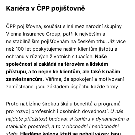
Kariéra v ČPP pojišťovně
ČPP pojišťovna, součást silné mezinárodní skupiny
Vienna Insurance Group, patří k největším a
nejstabilnějším pojišťovnám na českém trhu. Již více
než 100 let poskytujeme našim klientům jistotu a
ochranu v různých životních situacích.
Naše
společnost si zakládá na férovém a lidském
přístupu, a to nejen ke klientům, ale také k našim
zaměstnancům.
Věříme, že spokojení a motivovaní
zaměstnanci jsou základem úspěchu každé firmy.
Proto nabízíme širokou škálu benefitů a programů
pro rozvoj profesních i osobních dovedností.
U nás
najdete příležitost budovat si kariéru v dynamickém a
stabilním prostředí, a to v obchodní i neobchodní
sféře.
Hledáme kolegy, kteří se nebojí výzev, jsou