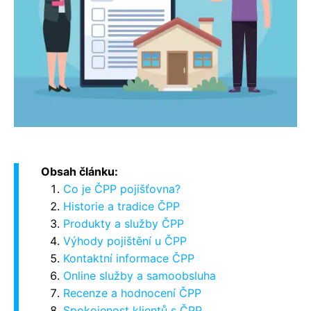
Obsah článku:
Co je ČPP pojišťovna?
Historie a tradice ČPP
Produkty a služby ČPP
Výhody pojištění u ČPP
Kontaktní informace ČPP
Online služby a samoobsluha
Recenze a hodnocení ČPP
Spokojenost klientů s ČPP