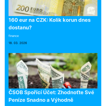
160 eur na CZK: Kolik korun dnes
dostanu?
finance
18. 03. 2026
ČSOB Spořící Účet: Zhodnoťte Své
Peníze Snadno a Výhodně