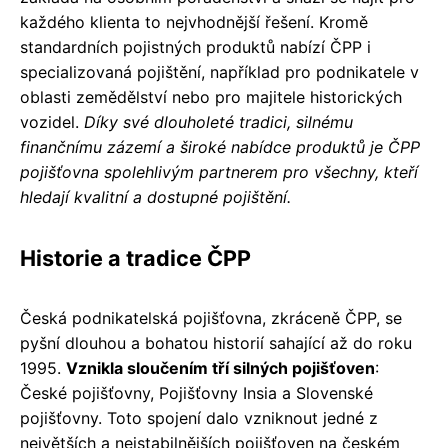
každého klienta to nejvhodnější řešení. Kromě
standardních pojistných produktů nabízí ČPP i
specializovaná pojištění, například pro podnikatele v
oblasti zemědělství nebo pro majitele historických
vozidel.
Díky své dlouholeté tradici, silnému
finančnímu zázemí a široké nabídce produktů je ČPP
pojišťovna spolehlivým partnerem pro všechny, kteří
hledají kvalitní a dostupné pojištění.
Historie a tradice ČPP
Česká podnikatelská pojišťovna, zkráceně ČPP, se
pyšní dlouhou a bohatou historií sahající až do roku
1995.
Vznikla sloučením tří silných pojišťoven
:
České pojišťovny, Pojišťovny Insia a Slovenské
pojišťovny. Toto spojení dalo vzniknout jedné z
největších a nejstabilnějších pojišťoven na českém