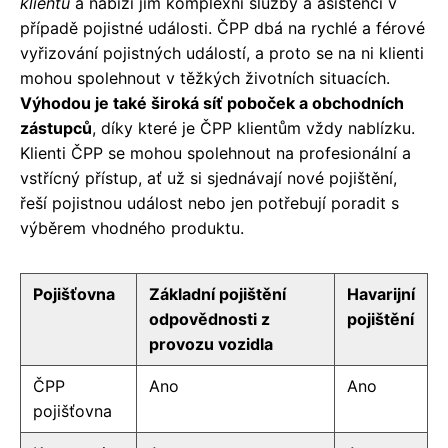
klientů
a nabízí jim komplexní služby a asistenci v
případě pojistné události. ČPP dbá na rychlé a férové
vyřizování pojistných událostí, a proto se na ni klienti
mohou spolehnout v těžkých životních situacích.
Výhodou je také široká síť poboček a obchodních
zástupců
, díky které je ČPP klientům vždy nablízku.
Klienti ČPP se mohou spolehnout na profesionální a
vstřícný přístup, ať už si sjednávají nové pojištění,
řeší pojistnou událost nebo jen potřebují poradit s
výběrem vhodného produktu.
Pojišťovna
Základní pojištění
Havarijní
odpovědnosti z
pojištění
provozu vozidla
ČPP
Ano
Ano
pojišťovna