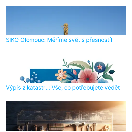
SIKO Olomouc: Měříme svět s přesností!
Výpis z katastru: Vše, co potřebujete vědět