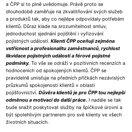
a ČPP si to plně uvědomuje. Právě proto se
dlouhodobě zaměřuje na zkvalitňování svých služeb
a produktů tak, aby co nejlépe odpovídaly potřebám
klientů. Důraz klade na srozumitelnost smluv,
jednoduchost sjednání pojištění i vyřizování
pojistných událostí.
Klienti ČPP oceňují zejména
vstřícnost a profesionalitu zaměstnanců, rychlost
likvidace pojistných událostí a férové pojistné
podmínky.
To vše se odráží v pozitivních recenzích a
hodnoceních od spokojených klientů. ČPP se
pravidelně umisťuje na předních příčkách nezávislých
průzkumů spokojenosti klientů v oblasti
pojišťovnictví.
Důvěra klientů je pro ČPP tou nejlepší
odměnou a motivací do další práce.
I nadále se tak
bude snažit poskytovat služby na špičkové úrovni a
být spolehlivým partnerem pro své klienty ve všech
životních situacích.