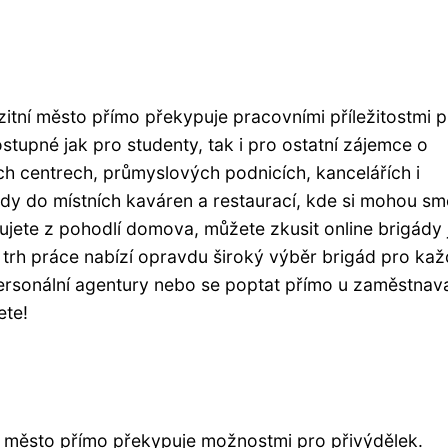
itní město přímo překypuje pracovními příležitostmi 
tupné jak pro studenty, tak i pro ostatní zájemce o
ých centrech, průmyslových podnicích, kancelářích i
ády do místních kaváren a restaurací, kde si mohou s
ujete z pohodlí domova, můžete zkusit online brigády 
trh práce nabízí opravdu široký výběr brigád pro ka
personální agentury nebo se poptat přímo u zaměstnava
ete!
í město přímo překypuje možnostmi pro přivýdělek.