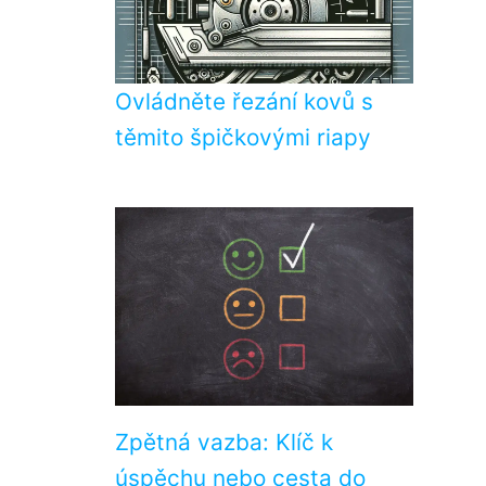
Ovládněte řezání kovů s
těmito špičkovými riapy
Zpětná vazba: Klíč k
úspěchu nebo cesta do