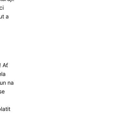
ci
ut a
! Ať
ela
run na
se
atit