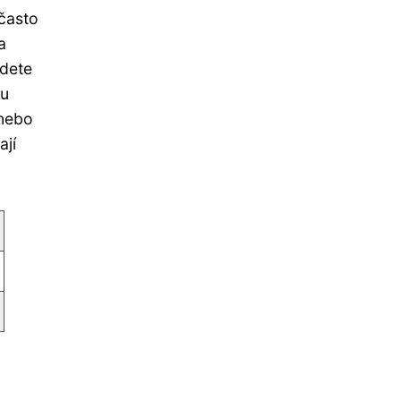
 často
a
udete
ou
 nebo
ají