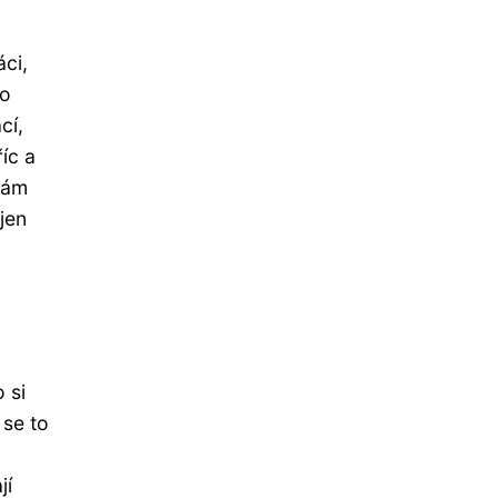
áci,
ho
cí,
íc a
 vám
jen
 si
 se to
jí