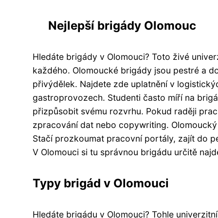
Nejlepší brigády Olomouc
Hledáte brigády v Olomouci? Toto živé univerz
každého. Olomoucké brigády jsou pestré a dos
přivýdělek. Najdete zde uplatnění v logistick
gastroprovozech. Studenti často míří na brig
přizpůsobit svému rozvrhu. Pokud raději prac
zpracování dat nebo copywriting. Olomoucký 
Stačí prozkoumat pracovní portály, zajít do 
V Olomouci si tu správnou brigádu určitě najd
Typy brigád v Olomouci
Hledáte brigádu v Olomouci? Tohle univerzitn