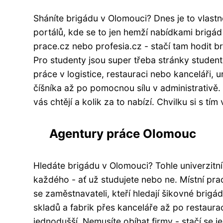
Sháníte brigádu v Olomouci? Dnes je to vlastn
portálů, kde se to jen hemží nabídkami brigád
prace.cz nebo profesia.cz - stačí tam hodit 
Pro studenty jsou super třeba stránky student
práce v logistice, restauraci nebo kanceláři, u
číšníka až po pomocnou sílu v administrativě
vás chtějí a kolik za to nabízí. Chvilku si s tí
Agentury práce Olomouc
Hledáte brigádu v Olomouci? Tohle univerzitn
každého - ať už studujete nebo ne. Místní pr
se zaměstnavateli, kteří hledají šikovné brig
skladů a fabrik přes kanceláře až po restaur
jednodušší. Nemusíte obíhat firmy - stačí se je