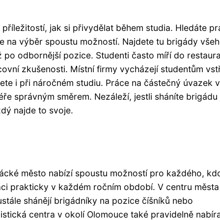
říležitostí, jak si přivydělat během studia. Hledáte pr
 na výběr spoustu možností. Najdete tu brigády vše
o odbornější pozice. Studenti často míří do restaura
covní zkušenosti. Místní firmy vycházejí studentům vstř
ádnete i při náročném studiu. Práce na částečný úvazek
riéře správným směrem. Nezáleží, jestli sháníte brigádu 
dý najde to svoje.
ácké město nabízí spoustu možností pro každého, kdo
práci prakticky v každém ročním období. V centru města
stále shánějí brigádníky na pozice číšníků nebo
stická centra v okolí Olomouce také pravidelně nabíra