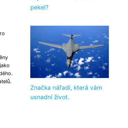
pekel?
pro
měny
jako
ždého.
telů.
Značka nářadí, která vám
usnadní život.