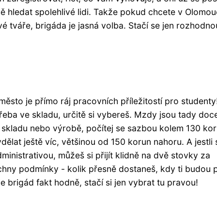
vě hledat spolehlivé lidi. Takže pokud chcete v Olomou
vé tváře, brigáda je jasná volba. Stačí se jen rozhodno
ěsto je přímo ráj pracovních příležitostí pro studenty
třeba ve skladu, určitě si vybereš. Mzdy jsou tady doc
 skladu nebo výrobě, počítej se sazbou kolem 130 ko
lat ještě víc, většinou od 150 korun nahoru. A jestli 
inistrativou, můžeš si přijít klidně na dvě stovky za
hny podmínky - kolik přesně dostaneš, kdy ti budou pl
 brigád fakt hodně, stačí si jen vybrat tu pravou!