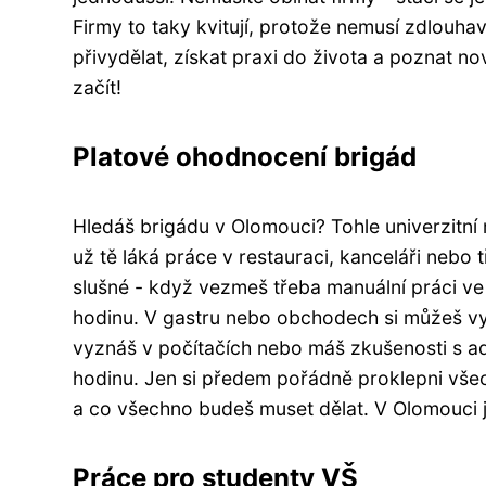
Firmy to taky kvitují, protože nemusí zdlouha
přivydělat, získat praxi do života a poznat no
začít!
Platové ohodnocení brigád
Hledáš brigádu v Olomouci? Tohle univerzitní m
už tě láká práce v restauraci, kanceláři nebo 
slušné - když vezmeš třeba manuální práci ve
hodinu. V gastru nebo obchodech si můžeš vydě
vyznáš v počítačích nebo máš zkušenosti s adm
hodinu. Jen si předem pořádně proklepni všec
a co všechno budeš muset dělat. V Olomouci je
Práce pro studenty VŠ