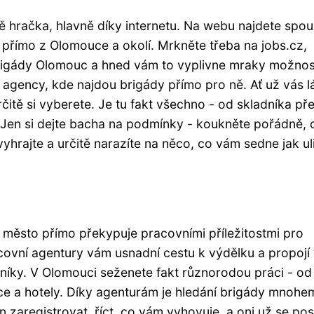
ě hračka, hlavně díky internetu. Na webu najdete spou
 přímo z Olomouce a okolí. Mrkněte třeba na jobs.cz,
brigády Olomouc a hned vám to vyplivne mraky možnost
 agency, kde najdou brigády přímo pro ně. Ať už vás l
rčitě si vyberete. Je tu fakt všechno - od skladníka př
. Jen si dejte bacha na podmínky - koukněte pořádně, 
m vyhrajte a určitě narazíte na něco, co vám sedne jak uli
í město přímo překypuje pracovními příležitostmi pro
acovní agentury vám usnadní cestu k výdělku a propojí
ádníky. V Olomouci seženete fakt různorodou práci - od
ace a hotely. Díky agenturám je hledání brigády mnohe
n zaregistrovat, říct, co vám vyhovuje, a oni už se post