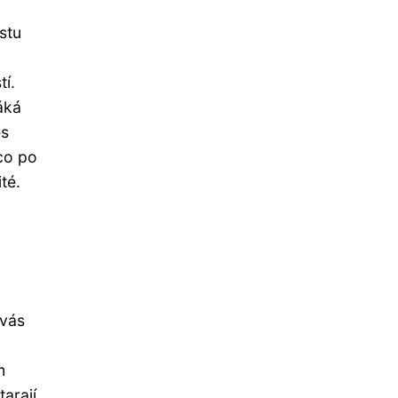
stu
í.
áká
es
co po
té.
 vás
m
arají.