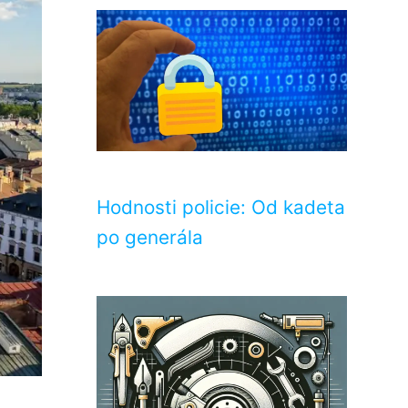
Hodnosti policie: Od kadeta
po generála