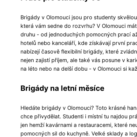
Brigády v Olomouci jsou pro studenty skvělou p
která vám sedne do rozvrhu? V Olomouci máte
druhu - od jednoduchých pomocných prací až p
hotelů nebo kanceláří, kde získávají první pra
nabízejí časově flexibilní brigády, které zvl
nejen zajistí příjem, ale také vás posune v ka
na léto nebo na delší dobu - v Olomouci si kaž
Brigády na letní měsíce
Hledáte brigády v Olomouci? Toto krásné han
chce přivydělat. Studenti i místní tu najdou 
jen hemží kavárnami a restauracemi, které neu
pomocných sil do kuchyně. Velké sklady a logi