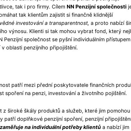
livce, tak i pro firmy. Cílem
NN Penzijní společnosti
j
hat tak klientům zajistit si finančně klidnější
ědné investování a transparentnost,
a proto nabízí š
ího výnosu. Klienti si tak mohou vybrat fond, který nej
NN Penzijní společnost se pyšní individuálním přístupem
v oblasti penzijního připojištění.
nost patří mezi přední poskytovatele finančních produ
t spoření na penzi, investování a životního pojištění.
at z široké škály produktů a služeb, které jim pomohou
ty patří doplňkové penzijní spoření, penzijní připojištěn
zaměřuje na individuální potřeby klientů
a nabízí jim