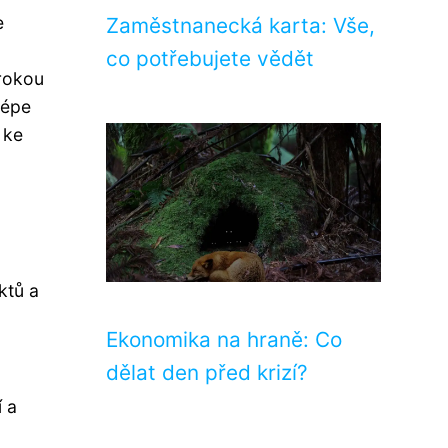
e
Zaměstnanecká karta: Vše,
co potřebujete vědět
irokou
lépe
 ke
ktů a
Ekonomika na hraně: Co
dělat den před krizí?
í a