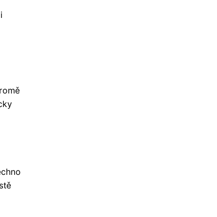
i
Kromě
cky
z
echno
stě