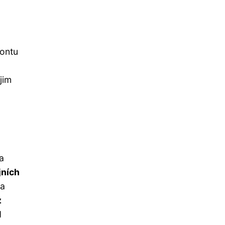
zontu
jim
a
jních
na
z
d