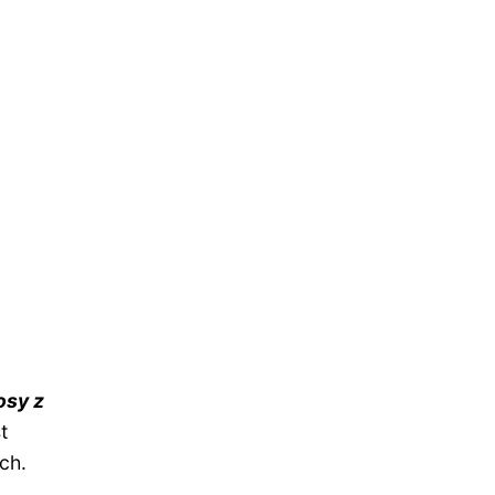
osy z
t
ch.