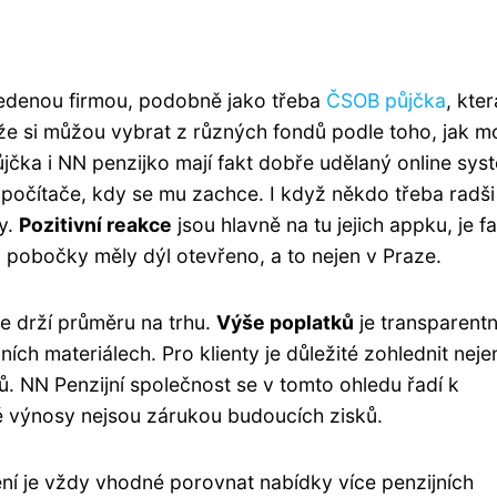
vedenou firmou, podobně jako třeba
ČSOB půjčka
, kte
jí, že si můžou vybrat z různých fondů podle toho, jak m
ůjčka i NN penzijko mají fakt dobře udělaný online sys
 počítače, kdy se mu zachce. I když někdo třeba radši
y.
Pozitivní reakce
jsou hlavně na tu jejich appku, je f
 pobočky měly dýl otevřeno, a to nejen v Praze.
se drží průměru na trhu.
Výše poplatků
je transparent
h materiálech. Pro klienty je důležité zohlednit neje
ů. NN Penzijní společnost se v tomto ohledu řadí k
 výnosy nejsou zárukou budoucích zisků.
ní je vždy vhodné porovnat nabídky více penzijních