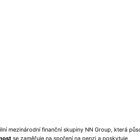
bilní mezinárodní finanční skupiny NN Group, která půs
nost
se zaměřuje na spoření na penzi a poskytuje