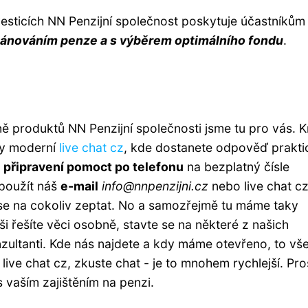
esticích NN Penzijní společnost poskytuje účastníkům 
 plánováním penze a s výběrem optimálního fondu
.
 produktů NN Penzijní společnosti jsme tu pro vás. 
ky moderní
live chat cz
, kde dostanete odpověď prakti
u připravení pomoct po telefonu
na bezplatný čísle
 použít náš
e-mail
info@nnpenzijni.cz
nebo live chat c
k se na cokoliv zeptat. No a samozřejmě tu máme taky
i řešíte věci osobně, stavte se na některé z našich
ultanti. Kde nás najdete a kdy máme otevřeno, to vš
 live chat cz, zkuste chat - je to mnohem rychlejší. Pro
 vaším zajištěním na penzi.