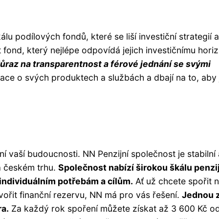
lu podílových fondů, které se liší investiční strategií a
t fond, který nejlépe odpovídá jejich investičnímu hori
ůraz na transparentnost a férové jednání se svými
ace o svých produktech a službách a dbají na to, aby 
í vaší budoucnosti. NN Penzijní společnost je stabilní 
na českém trhu.
Společnost nabízí širokou škálu penzi
individuálním potřebám a cílům.
Ať už chcete spořit 
vořit finanční rezervu, NN má pro vás řešení.
Jednou 
ra.
Za každý rok spoření můžete získat až 3 600 Kč o