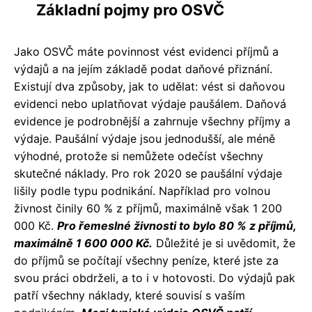
Základní pojmy pro OSVČ
Jako OSVČ máte povinnost vést evidenci příjmů a
výdajů a na jejím základě podat daňové přiznání.
Existují dva způsoby, jak to udělat: vést si daňovou
evidenci nebo uplatňovat výdaje paušálem. Daňová
evidence je podrobnější a zahrnuje všechny příjmy a
výdaje. Paušální výdaje jsou jednodušší, ale méně
výhodné, protože si nemůžete odečíst všechny
skutečné náklady. Pro rok 2020 se paušální výdaje
lišily podle typu podnikání. Například pro volnou
živnost činily 60 % z příjmů, maximálně však 1 200
000 Kč.
Pro řemeslné živnosti to bylo 80 % z příjmů,
maximálně 1 600 000 Kč.
Důležité je si uvědomit, že
do příjmů se počítají všechny peníze, které jste za
svou práci obdrželi, a to i v hotovosti. Do výdajů pak
patří všechny náklady, které souvisí s vaším