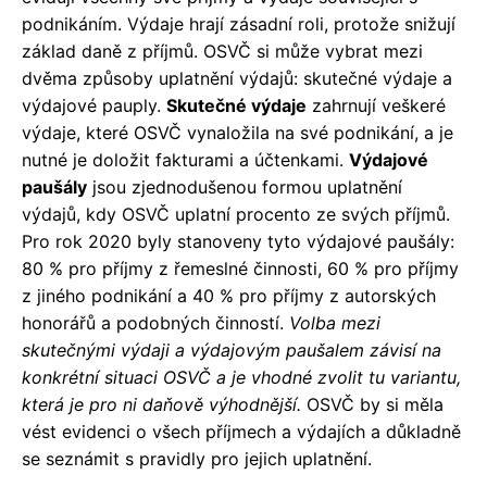
podnikáním. Výdaje hrají zásadní roli, protože snižují
základ daně z příjmů. OSVČ si může vybrat mezi
dvěma způsoby uplatnění výdajů: skutečné výdaje a
výdajové pauply.
Skutečné výdaje
zahrnují veškeré
výdaje, které OSVČ vynaložila na své podnikání, a je
nutné je doložit fakturami a účtenkami.
Výdajové
paušály
jsou zjednodušenou formou uplatnění
výdajů, kdy OSVČ uplatní procento ze svých příjmů.
Pro rok 2020 byly stanoveny tyto výdajové paušály:
80 % pro příjmy z řemeslné činnosti, 60 % pro příjmy
z jiného podnikání a 40 % pro příjmy z autorských
honorářů a podobných činností.
Volba mezi
skutečnými výdaji a výdajovým paušalem závisí na
konkrétní situaci OSVČ a je vhodné zvolit tu variantu,
která je pro ni daňově výhodnější.
OSVČ by si měla
vést evidenci o všech příjmech a výdajích a důkladně
se seznámit s pravidly pro jejich uplatnění.