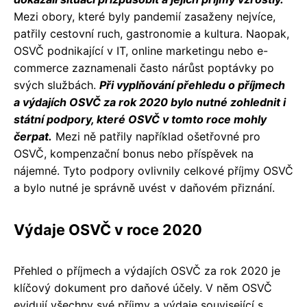
Mezi obory, které byly pandemií zasaženy nejvíce,
patřily cestovní ruch, gastronomie a kultura. Naopak,
OSVČ podnikající v IT, online marketingu nebo e-
commerce zaznamenali často nárůst poptávky po
svých službách.
Při vyplňování přehledu o příjmech
a výdajích OSVČ za rok 2020 bylo nutné zohlednit i
státní podpory, které OSVČ v tomto roce mohly
čerpat.
Mezi ně patřily například ošetřovné pro
OSVČ, kompenzační bonus nebo příspěvek na
nájemné. Tyto podpory ovlivnily celkové příjmy OSVČ
a bylo nutné je správně uvést v daňovém přiznání.
Výdaje OSVČ v roce 2020
Přehled o příjmech a výdajích OSVČ za rok 2020 je
klíčový dokument pro daňové účely. V něm OSVČ
evidují všechny své příjmy a výdaje související s