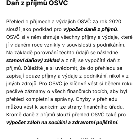
Daň z příjmů OSVČ
Přehled o příjmech a výdajích OSVČ za rok 2020
slouží jako podklad pro
výpočet daně z příjmů
.
OSVČ si v něm shrnuje všechny příjmy a výdaje, které
jí v daném roce vznikly v souvislosti s podnikáním.
Na základě porovnání těchto údajů se následně
stanoví daňový základ
a z něj se vypočítá daň z
příjmů. Důležité je si uvědomit, že do přehledu se
zapisují pouze příjmy a výdaje z podnikání, nikoliv z
jiných zdrojů. Pro OSVČ je klíčové vést si během roku
pečlivé záznamy o všech finančních tocích, aby byl
přehled kompletní a správný. Chyby v přehledu
můžou vést k sankcím ze strany finančního úřadu.
Kromě daně z příjmů slouží přehled OSVČ také pro
výpočet záloh na sociální a zdravotní pojištění
.