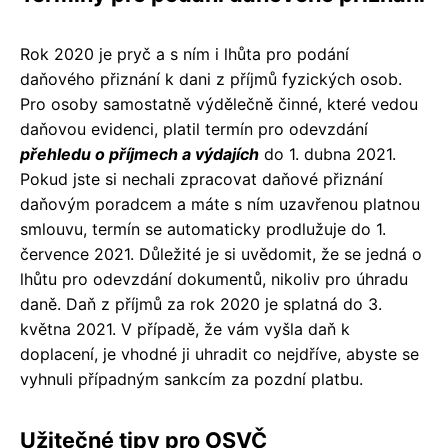
Rok 2020 je pryč a s ním i lhůta pro podání
daňového přiznání k dani z příjmů fyzických osob.
Pro osoby samostatně výdělečně činné, které vedou
daňovou evidenci, platil termín pro odevzdání
přehledu o příjmech a výdajích
do 1. dubna 2021.
Pokud jste si nechali zpracovat daňové přiznání
daňovým poradcem a máte s ním uzavřenou platnou
smlouvu, termín se automaticky prodlužuje do 1.
července 2021. Důležité je si uvědomit, že se jedná o
lhůtu pro odevzdání dokumentů, nikoliv pro úhradu
daně. Daň z příjmů za rok 2020 je splatná do 3.
května 2021. V případě, že vám vyšla daň k
doplacení, je vhodné ji uhradit co nejdříve, abyste se
vyhnuli případným sankcím za pozdní platbu.
Užitečné tipy pro OSVČ