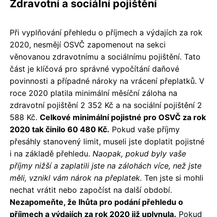
Zdravotní a sociální pojištění
Při vyplňování přehledu o příjmech a výdajích za rok
2020, nesmějí OSVČ zapomenout na sekci
věnovanou zdravotnímu a sociálnímu pojištění. Tato
část je klíčová pro správné vypočítání daňové
povinnosti a případné nároky na vrácení přeplatků. V
roce 2020 platila minimální měsíční záloha na
zdravotní pojištění 2 352 Kč a na sociální pojištění 2
588 Kč.
Celkové minimální pojistné pro OSVČ za rok
2020 tak činilo 60 480 Kč.
Pokud vaše příjmy
přesáhly stanovený limit, museli jste doplatit pojistné
i na základě přehledu.
Naopak, pokud byly vaše
příjmy nižší a zaplatili jste na zálohách více, než jste
měli, vznikl vám nárok na přeplatek.
Ten jste si mohli
nechat vrátit nebo započíst na další období.
Nezapomeňte, že lhůta pro podání přehledu o
příjmech a výdajích za rok 2020 již uplynula.
Pokud