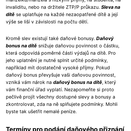
invaliditu, nebo na držitele ZTP/P průkazu.
Sleva na
dítě
se uplatňuje na každé nezaopatřené dítě a její
výše se liší v závislosti na počtu dětí.
Kromě slev existují také daňové bonusy.
Daňový
bonus na dítě
snižuje daňovou povinnost o částku,
která odpovídá poměrné části výdajů na dítě. Pro
jeho uplatnění je nutné splnit určité podmínky,
například mít dostatečně vysoké příjmy. Pokud
daňový bonus převyšuje vaši daňovou povinnost,
vzniká vám nárok na
daňový bonus na dítě
, který
vám finanční úřad vyplatí. Nezapomeňte si proto
pečlivě projít všechny dostupné slevy a bonusy a
zkontrolovat, zda na ně splňujete podmínky. Mohli
byste tak ušetřit nemalé peníze.
Termíny pro podání daňového přiznání