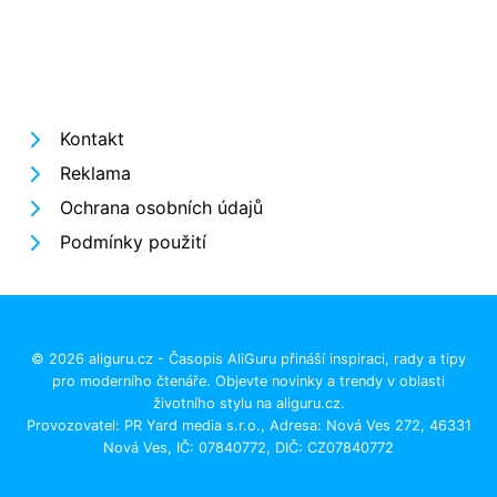
Kontakt
Reklama
Ochrana osobních údajů
Podmínky použití
© 2026 aliguru.cz - Časopis AliGuru přináší inspiraci, rady a tipy
pro moderního čtenáře. Objevte novinky a trendy v oblasti
životního stylu na aliguru.cz.
Provozovatel: PR Yard media s.r.o., Adresa: Nová Ves 272, 46331
Nová Ves, IČ: 07840772, DIČ: CZ07840772