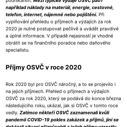
podnikáním.
Mezi typické výdaje OSVČ patří
například náklady na materiál, energie, cestovné,
telefon, internet, nájemné nebo pojištění.
Při
vyplňování přehledu o příjmech a výdajích za rok
2020 je nutné postupovat pečlivě a uvádět pravdivé
a úplné informace. V případě nejasností je vhodné
obrátit se na finančního poradce nebo daňového
specialistu.
Příjmy OSVČ v roce 2020
Rok 2020 byl pro OSVČ náročný, a to se projevilo i
na jejich příjmech. Přehled o příjmech a výdajích
OSVČ za rok 2020, který se podává do konce března
následujícího roku, ukázal, jak si OSVČ v tomto roce
vedly.
Zatímco někteří OSVČ zaznamenali kvůli
pandemii COVID-19 pokles zakázek a příjmů, jiní se
dokázali situaci přizpůsobit a jejich příjmy vzrostly.