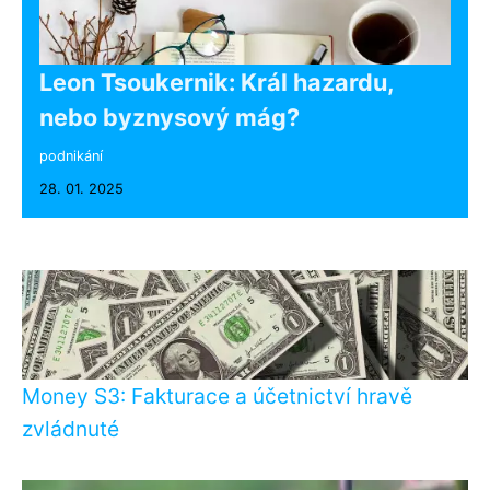
Leon Tsoukernik: Král hazardu,
nebo byznysový mág?
podnikání
28. 01. 2025
Money S3: Fakturace a účetnictví hravě
zvládnuté