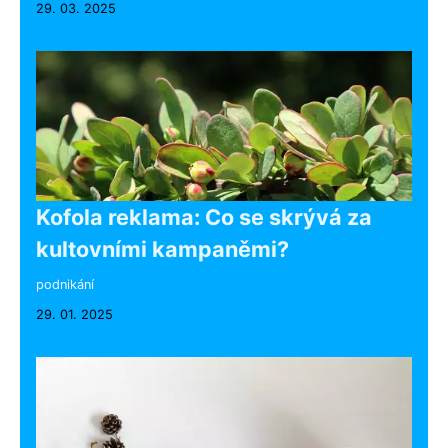
29. 03. 2025
Kofola reklama: Co se skrývá za
kultovními kampaněmi?
podnikání
29. 01. 2025