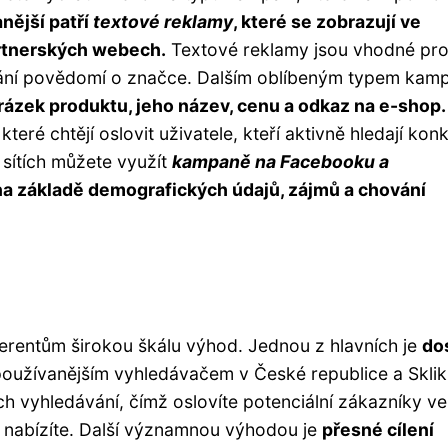
nější patří
textové reklamy
, které se zobrazují ve
rtnerských webech.
Textové reklamy jsou vhodné pr
vání povědomí o značce. Dalším oblíbeným typem kam
brázek produktu, jeho název, cenu a odkaz na e-shop.
teré chtějí oslovit uživatele, kteří aktivně hledají konk
 sítích můžete využít
kampaně na Facebooku a
 na základě demografických údajů, zájmů a chování
zerentům širokou škálu výhod. Jednou z hlavních je
do
používanějším vyhledávačem v České republice a Sklik
h vyhledávání, čímž oslovíte potenciální zákazníky ve
ré nabízíte. Další významnou výhodou je
přesné cílení