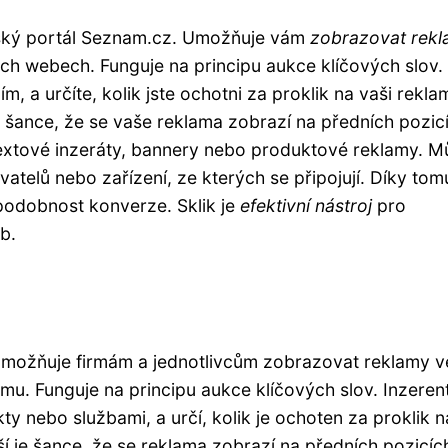
eský portál Seznam.cz. Umožňuje vám
zobrazovat rek
h webech. Funguje na principu aukce klíčových slov. 
ím, a určíte, kolik jste ochotni za proklik na vaši rekla
je šance, že se vaše reklama zobrazí na předních pozic
 textové inzeráty, bannery nebo produktové reklamy. M
vatelů nebo zařízení, ze kterých se připojují. Díky tom
ěpodobnost konverze. Sklik je
efektivní nástroj
pro
b.
možňuje firmám a jednotlivcům zobrazovat reklamy v
. Funguje na principu aukce klíčových slov. Inzerent
kty nebo službami, a určí, kolik je ochoten za proklik n
tší je šance, že se reklama zobrazí na předních pozicíc