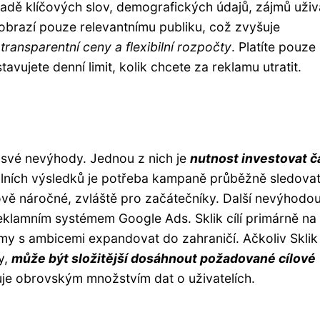
kladě klíčových slov, demografických údajů, zájmů uživ
 zobrazí pouze relevantnímu publiku, což zvyšuje
 transparentní ceny a flexibilní rozpočty
. Platíte pouze
avujete denní limit, kolik chcete za reklamu utratit.
i své nevýhody. Jednou z nich je
nutnost investovat č
álních výsledků je potřeba kampaně průběžně sledovat
ě náročné, zvláště pro začátečníky. Další nevýhodo
eklamním systémem Google Ads. Sklik cílí primárně na
irmy s ambicemi expandovat do zahraničí. Ačkoliv Sklik
y,
může být složitější dosáhnout požadované cílové
uje obrovským množstvím dat o uživatelích.