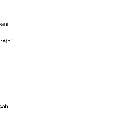
o
paní
rétní
sah