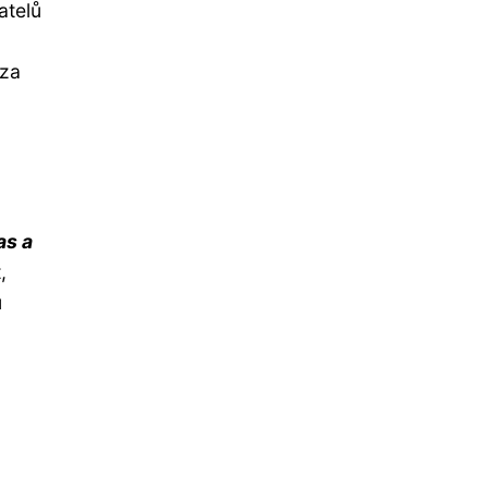
atelů
 za
as a
,
u