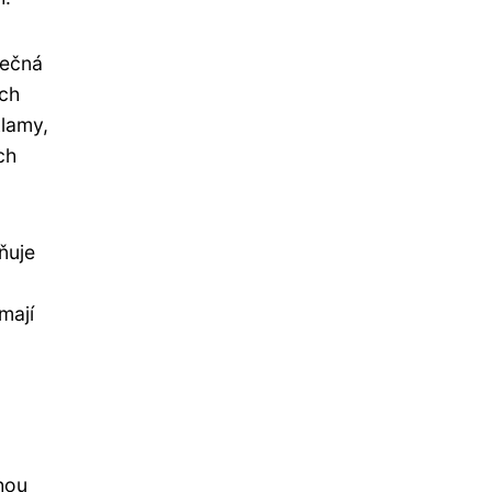
tečná
ých
klamy,
ch
ňuje
mají
hou