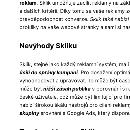
reklam
. Sklik umožňuje zacílit reklamy na zá
a dalších kritérií. Díky tomu se vaše reklamy
pravděpodobnost konverze.
Sklik také nabízí
prokliky na vaše webové stránky a sami si nast
Nevýhody Skliku
Sklik, stejně jako každý reklamní systém, má 
úsilí do správy kampaní
. Pro dosažení optim
vyhodnocovat a upravovat. To může být časov
může být
nižší zásah publika
v porovnání s r
české uživatele, což může být limitující pro f
nabízí širokou škálu nástrojů pro cílení reklam
skupiny
srovnání s Google Ads, který dispon