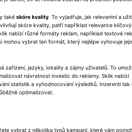
my také
skóre kvality
. To vyjadřuje, jak relevantní a uži
vlivňují skóre kvality, patří například relevance klíčov
Sklik nabízí různé formáty reklam, například textové re
i mohou vybrat ten formát, který nejlépe vyhovuje jeji
ná zařízení, jazyky, lokality a zájmy uživatelů. To umož
alizovat návratnost investic do reklamy. Sklik nabízí
ní statistik a vyhodnocování výsledků. Inzerenti tak 
ůběžně optimalizovat.
žete vybrat z několika typů kampaní, které vám pomo