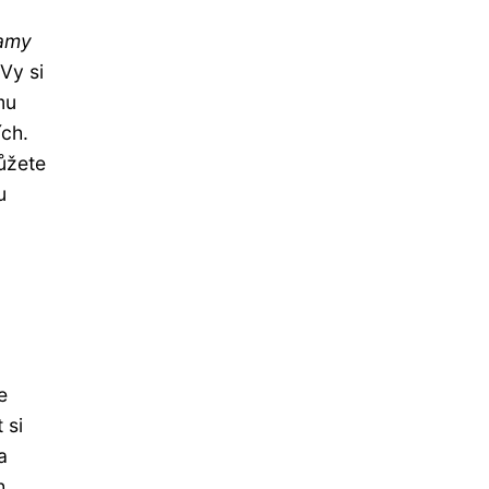
lamy
Vy si
mu
ích.
ůžete
u
e
 si
a
h.