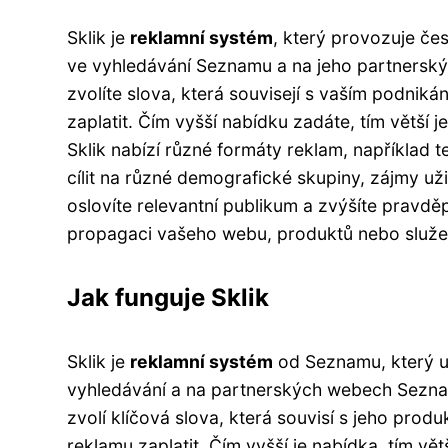
Sklik je
reklamní systém
, který provozuje č
ve vyhledávání Seznamu a na jeho partnerskýc
zvolíte slova, která souvisejí s vaším podnikán
zaplatit. Čím vyšší nabídku zadáte, tím větší 
Sklik nabízí různé formáty reklam, například
cílit na různé demografické skupiny, zájmy uži
oslovíte relevantní publikum a zvýšíte pravd
propagaci vašeho webu, produktů nebo služe
Jak funguje Sklik
Sklik je
reklamní systém
od Seznamu, který u
vyhledávání a na partnerských webech Seznamu
zvolí klíčová slova, která souvisí s jeho produ
reklamu zaplatit. Čím vyšší je nabídka, tím vě